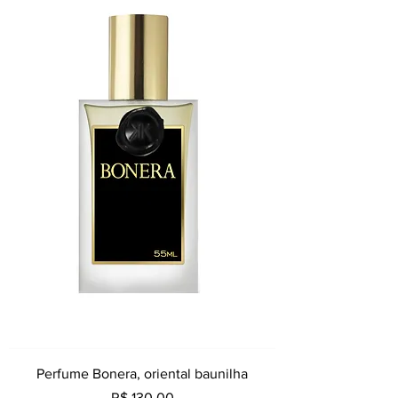
Perfume Bonera, oriental baunilha
Preço
R$ 130,00