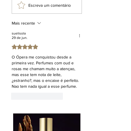
mesma política de não afiliação, não
Escreva um comentário
têm associação com os terceiros
mencionados, cuja menção tem fins
puramente informativos e
Mais recente
comparativos, voltados a facilitar o
entendimento dos entusiastas de
suelisola
29 de jun.
perfumaria. O uso de expressões
como "inspiração olfativa ou inspirado
Avaliado com 5 de 5 estrelas.
em" não implica a oferta de um
O Ópera me conquistou desde a 
produto idêntico ou a promessa de
primeira vez. Perfumes com oud e 
resultados equivalentes aos de um
rosas me chamam muito a atençao, 
item substituto. Tal terminologia
mas esse tem nota de leite, 
refere-se a uma direção criativa
¿estranho?, mas o encaixe é perfeito. 
inspiradora, reafirmando que o
Nao tem nada igual a esse perfume. 
produto em questão é uma criação
original e exclusiva da marca Klauk.
Curtir
Responder