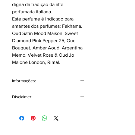
digna da tradição da alta
perfumaria italiana.
Este perfume é indicado para
amantes dos perfumes: Fakhama,
Oud Satin Mood Maison, Sweet
Diamond Pink Pepper 25, Oud
Bouquet, Amber Aoud, Argentina
Memo, Velvet Rose & Oud Jo
Malone London, Rimal.
Informações:
Classificação: Âmbar Floral
Disclaimer:
Pirâmide Olfativa
Notas topo: Frutas, Lichia, Frésia,
As referências a outros produtos ou
Bergamota da Calábria.
marcas têm como único objetivo
Notas corpo: Rosa Búlgara, Leite,
auxiliar na descrição olfativa,
Osmanthus, Jasmim Egípcio.
oferecendo uma base comparativa
Notas fundo: Agarwood (Oud),
para facilitar a identificação de