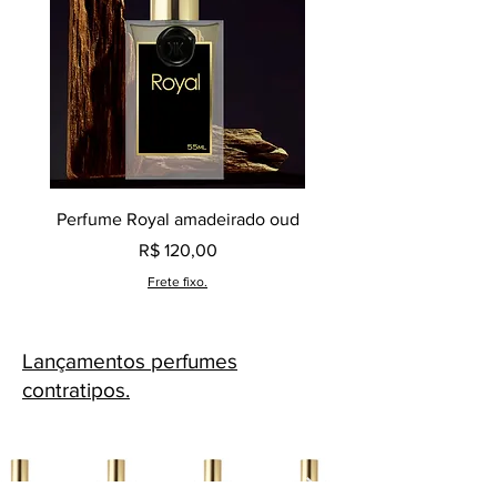
Perfume Royal amadeirado oud
Decant perfume Saphir,
Preço
R$ 120,00
Frete fixo.
Lançamentos perfumes
contratipos.