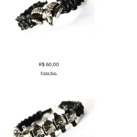
Pulseira
Preço
R$ 60,00
Masculina
Caveira
Bode
Frete fixo.
Prata
Velho