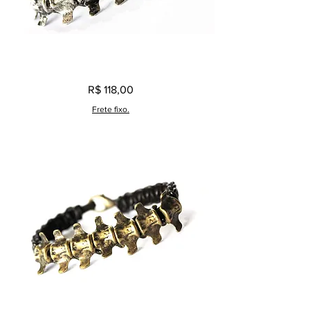
Pulseira
Preço
R$ 118,00
Masculina
Vértebras
Prata
Frete fixo.
Velho