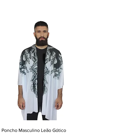
Poncho Masculino Leão Gótico
Poncho Masculino Circle