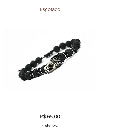
Bracelete
Esgotado
Masculino
Vértebras
Ouro
Velho
Pulseira
Preço
R$ 65,00
Masculina
Vulcânica
Caveira
Frete fixo.