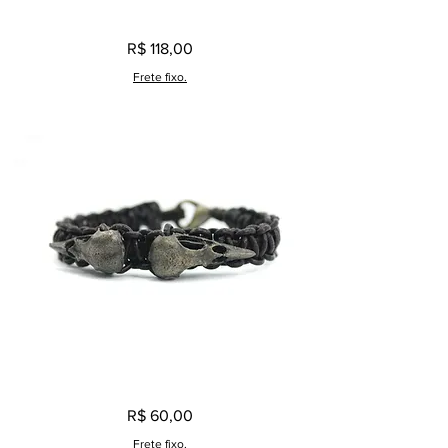
Pulseira
Preço
R$ 118,00
Masculina
Vértebras
Ouro
Frete fixo.
Velho
Pulseira
Preço
R$ 60,00
Masculina
Caveira
Pássaro
Frete fixo.