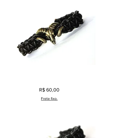
Pulseira
Preço
R$ 60,00
Masculina
Caveira
Bode
Frete fixo.
Ouro
Velho