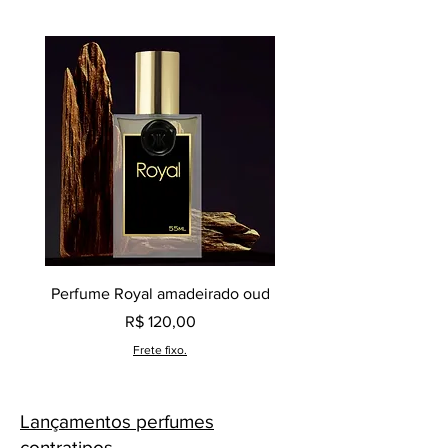
Perfume Royal amadeirado oud
Decant perfume Saphir,
Preço
R$ 120,00
Frete fixo.
Lançamentos perfumes
contratipos.