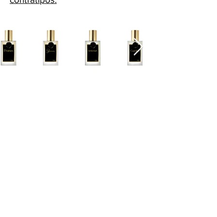
Cascavel - PR Fone: 45 32240575
Whatsapp:
45 991398123
Fone:
45 32240575
HORÁRIOS ATENDIMENTO:
Segunda a Sexta