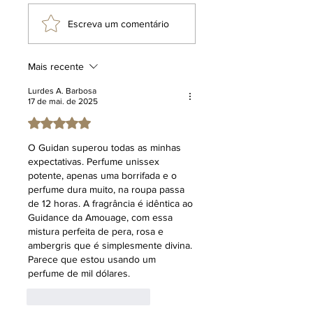
ou perfumistas citados, seguem a
mesma política de não afiliação, não
Escreva um comentário
têm associação com os terceiros
mencionados, cuja menção tem fins
puramente informativos e
Mais recente
comparativos, voltados a facilitar o
entendimento dos entusiastas de
Lurdes A. Barbosa
17 de mai. de 2025
perfumaria. O uso de expressões
como "inspiração olfativa ou inspirado
Avaliado com 5 de 5 estrelas.
em" não implica a oferta de um
O Guidan superou todas as minhas 
produto idêntico ou a promessa de
expectativas. Perfume unissex 
resultados equivalentes aos de um
potente, apenas uma borrifada e o 
item substituto. Tal terminologia
perfume dura muito, na roupa passa 
refere-se a uma direção criativa
de 12 horas. A fragrância é idêntica ao 
inspiradora, reafirmando que o
Guidance da Amouage, com essa 
produto em questão é uma criação
mistura perfeita de pera, rosa e 
original e exclusiva da marca Klauk.
ambergris que é simplesmente divina. 
Parece que estou usando um 
perfume de mil dólares.
Curtir
Responder