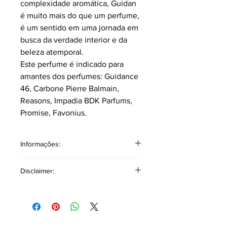
complexidade aromática, Guidan
é muito mais do que um perfume,
é um sentido em uma jornada em
busca da verdade interior e da
beleza atemporal.
Este perfume é indicado para
amantes dos perfumes: Guidance
46, Carbone Pierre Balmain,
Reasons, Impadia BDK Parfums,
Promise, Favonius.
Informações:
Classificação: Frutado floral.
Disclaimer:
Pirâmide Olfativa
Notas topo: Pera, Avelã, Olíbano.
As referências a outros produtos ou
Notas corpo: Osmanthus, Rosa,
marcas têm como único objetivo
Açafrão, Jasmim Sambac.
auxiliar na descrição olfativa,
Notas fundo: Sândalo, Baunilha,
oferecendo uma base comparativa
Akigalawood, Âmbar cinzento, Ládano.