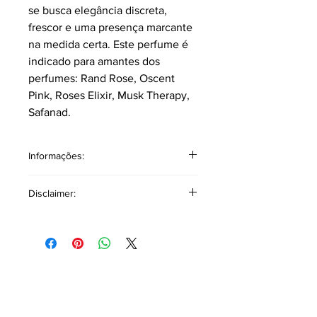
se busca elegância discreta,
frescor e uma presença marcante
na medida certa. Este perfume é
indicado para amantes dos
perfumes: Rand Rose, Oscent
Pink, Roses Elixir, Musk Therapy,
Safanad.
Informações:
Classificação: Floral Amadeirado
Disclaimer:
Almiscarado.
Pirâmide Olfativa
Disclaimer Copyright: As referências a
Notas topo: Pêssego, Mandarina,
outros produtos ou marcas têm como
Toffee, Toranja.
único objetivo auxiliar na descrição
Notas corpo: Rosa Damascena, Rosa,
olfativa, oferecendo uma base
Patchouli, Violeta.
comparativa para facilitar a
Notas fundo: Almíscar, Musgo.
identificação de fragrâncias similares
ou com características olfativas