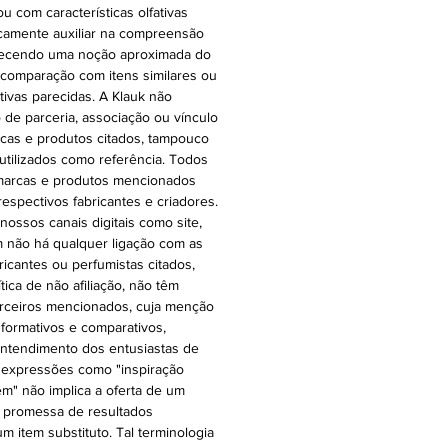
ou com características olfativas
icamente auxiliar na compreensão
oferecendo uma noção aproximada do
 comparação com itens similares ou
ativas parecidas. A Klauk não
 de parceria, associação ou vínculo
cas e produtos citados, tampouco
 utilizados como referência. Todos
 marcas e produtos mencionados
espectivos fabricantes e criadores.
ossos canais digitais como site,
 não há qualquer ligação com as
ricantes ou perfumistas citados,
ica de não afiliação, não têm
rceiros mencionados, cuja menção
nformativos e comparativos,
o entendimento dos entusiastas de
 expressões como "inspiração
 em" não implica a oferta de um
a promessa de resultados
m item substituto. Tal terminologia