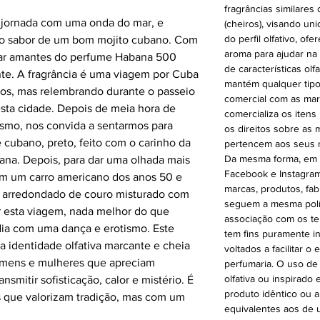
fragrâncias similares 
jornada com uma onda do mar, e
(cheiros), visando un
do perfil olfativo, 
m o sabor de um bom mojito cubano. Com
aroma para ajudar na
dar amantes do perfume Habana 500
de características olf
te. A fragrância é uma viagem por Cuba
mantém qualquer tipo
s, mas relembrando durante o passeio
comercial com as mar
esta cidade. Depois de meia hora de
comercializa os itens
ivismo, nos convida a sentarmos para
os direitos sobre as
 cubano, preto, feito com o carinho da
pertencem aos seus r
Da mesma forma, em n
vana. Depois, para dar uma olhada mais
Facebook e Instagram
m um carro americano dos anos 50 e
marcas, produtos, fab
 arredondado de couro misturado com
seguem a mesma polít
r esta viagem, nada melhor do que
associação com os te
o dia com uma dança e erotismo. Este
tem fins puramente i
 identidade olfativa marcante e cheia
voltados a facilitar 
homens e mulheres que apreciam
perfumaria. O uso de
olfativa ou inspirado
nsmitir sofisticação, calor e mistério. É
produto idêntico ou 
es que valorizam tradição, mas com um
equivalentes aos de u