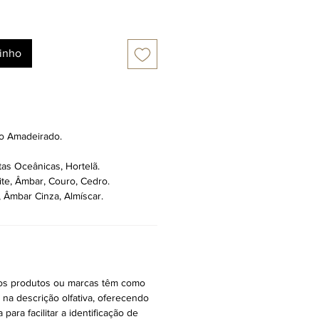
rinho
ico Amadeirado.
as Oceânicas, Hortelã.
ite, Âmbar, Couro, Cedro.
 Âmbar Cinza, Almíscar.
ros produtos ou marcas têm como
r na descrição olfativa, oferecendo
ara facilitar a identificação de