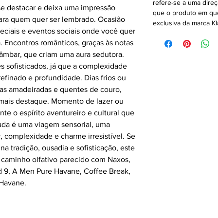
refere-se a uma direç
e destacar e deixa uma impressão
que o produto em que
ara quem quer ser lembrado. Ocasião
exclusiva da marca Kl
eciais e eventos sociais onde você quer
a. Encontros românticos, graças às notas
 âmbar, que criam uma aura sedutora.
s sofisticados, já que a complexidade
refinado e profundidade. Dias frios ou
as amadeiradas e quentes de couro,
mais destaque. Momento de lazer ou
te o espírito aventureiro e cultural que
ifada é uma viagem sensorial, uma
r, complexidade e charme irresistível. Se
a tradição, ousadia e sofisticação, este
 caminho olfativo parecido com Naxos,
d 9, A Men Pure Havane, Coffee Break,
 Havane.