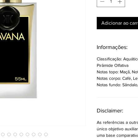
Adicionar ao car
Informações:
Classificação: Aquát
Pirâmide Olfativa
Notas topo: Maçã, Not
Notas corpo: Café, Le
Notas fundo: Sândalo,
Disclaimer:
As referências a out
único objetivo auxilia
uma base comparativa p