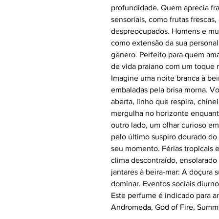
profundidade. Quem aprecia fr
sensoriais, como frutas frescas
despreocupados. Homens e mul
como extensão da sua personal
gênero. Perfeito para quem ama 
de vida praiano com um toque r
Imagine uma noite branca à bei
embaladas pela brisa morna. Vo
aberta, linho que respira, chine
mergulha no horizonte enquanto
outro lado, um olhar curioso e
pelo último suspiro dourado do
seu momento. Férias tropicais e
clima descontraído, ensolarado
jantares à beira-mar: A doçura
dominar. Eventos sociais diurno
Este perfume é indicado para a
Andromeda, God of Fire, Summe