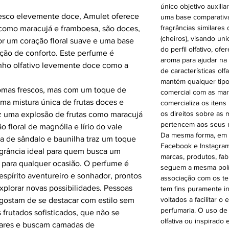
único objetivo auxilia
esco elevemente doce, Amulet oferece
uma base comparativa p
fragrâncias similares 
s, como maracujá e framboesa, são doces,
(cheiros), visando un
or um coração floral suave e uma base
do perfil olfativo, 
ção de conforto. Este perfume é
aroma para ajudar na
nho olfativo levemente doce como a
de características olf
mantém qualquer tipo
romas frescos, mas com um toque de
comercial com as mar
ma mistura única de frutas doces e
comercializa os itens
os direitos sobre as
raz uma explosão de frutas como maracujá
pertencem aos seus r
 floral de magnólia e lírio do vale
Da mesma forma, em n
da de sândalo e baunilha traz um toque
Facebook e Instagram
agrância ideal para quem busca um
marcas, produtos, fab
 para qualquer ocasião. O perfume é
seguem a mesma polít
spírito aventureiro e sonhador, prontos
associação com os te
xplorar novas possibilidades. Pessoas
tem fins puramente i
voltados a facilitar 
 gostam de se destacar com estilo sem
perfumaria. O uso de
frutados sofisticados, que não se
olfativa ou inspirado
eares e buscam camadas de