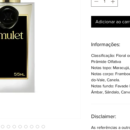
Adicionar ao car
Informações:
Classificação: Floral or
Pirâmide Olfativa
Notas topo: Maracujá,
Notas corpo: Framboes
do-Vale, Canela.
Notas fundo: Favade B
Âmbar, Sândalo, Carva
Disclaimer:
As referências a out