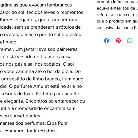
produto idêntico ou 
agrâncias que evocam lembranças
equivalentes aos de u
, calor do sol, tecidos leves e momentos
refere-se a uma direç
heres elegantes, que usam perfume
que o produto em que
idade, sem se prenderem a rótulos de
exclusiva da marca Kl
o verão, o mar, o pôr do sol e o estilo
efinado.
ra-mar. Um jantar leve sob palmeiras
cê está vestido de branco camisa
los nos pés e sal nos cabelos. O sol
 você caminha até o bar da praia. Do
m um vestido de linho branco, iluminado
 dia. O perfume Amulet está no ar e no
 resorts de luxo. Perfeito para aquele
 e elegante. Encontros ao entardecer ou
 sutil e a cremosidade encantam sem
s ou sunset parties.
mantes dos perfumes: Erba Pura,
r Hammer, Jardin Exclusif.