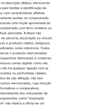
r na descrição olfativa, oferecendo
ara facilitar a identificação de
ou com características olfativas
icamente auxiliar na compreensão
oferecendo uma noção aproximada do
 comparação com itens similares ou
ativas parecidas. A Klauk não
 de parceria, associação ou vínculo
cas e produtos citados, tampouco
 utilizados como referência. Todos
 marcas e produtos mencionados
espectivos fabricantes e criadores.
ossos canais digitais como site,
 não há qualquer ligação com as
ricantes ou perfumistas citados,
ica de não afiliação, não têm
rceiros mencionados, cuja menção
nformativos e comparativos,
o entendimento dos entusiastas de
 expressões como "inspiração
 em" não implica a oferta de um