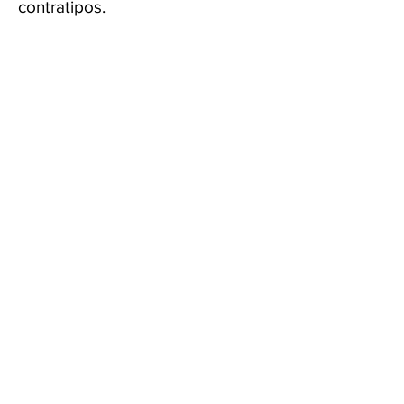
contratipos.
Cascavel - PR Fone: 45 32240575
Whatsapp:
45 991398123
Fone:
45 32240575
HORÁRIOS ATENDIMENTO:
Segunda a Sexta