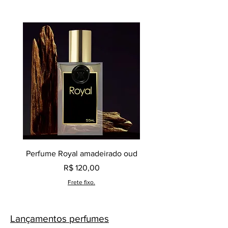
original e exclusiva da marca Klauk.
Perfume Royal amadeirado oud
Decant perfume Saphir,
Preço
R$ 120,00
Frete fixo.
Lançamentos perfumes