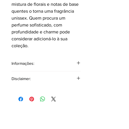
mistura de florais e notas de base
quentes o torna uma fragrância
unissex. Quem procura um
perfume sofisticado, com
profundidade e charme pode
considerar adicioná-lo à sua
coleção.
Informações:
Classificação: Âmbar frutal.
Disclaimer:
Pirâmide Olfativa
Notas topo: Laranja Brasileira, Limão
As referências a outros produtos ou
Siciliano, Bergamota da Calábria,
marcas têm como único objetivo
Gengibre.
auxiliar na descrição olfativa,
Notas corpo: Melão, Pera, Maçã verde,
oferecendo uma base comparativa
Canela, Cardamomo guatemalteco,
para facilitar a identificação de
Cravo.
fragrâncias similares ou com
Notas fundo: Almíscar branco,
características olfativas (cheiros),
Baunilha de Madagascar, Âmbar,