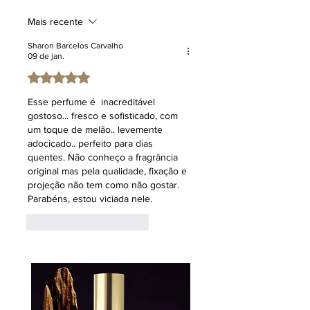
mencionados, cuja menção tem fins
puramente informativos e
Mais recente
comparativos, voltados a facilitar o
entendimento dos entusiastas de
Sharon Barcelos Carvalho
09 de jan.
perfumaria. O uso de expressões
como "inspiração olfativa ou inspirado
Avaliado com 5 de 5 estrelas.
em" não implica a oferta de um
Esse perfume é  inacreditável 
produto idêntico ou a promessa de
gostoso... fresco e sofisticado, com 
resultados equivalentes aos de um
um toque de melão.. levemente 
item substituto. Tal terminologia
adocicado.. perfeito para dias 
refere-se a uma direção criativa
quentes. Não conheço a fragrância 
inspiradora, reafirmando que o
original mas pela qualidade, fixação e 
produto em questão é uma criação
projeção não tem como não gostar.  
original e exclusiva da marca Klauk.
Parabéns, estou viciada nele.  
Curtir
Responder