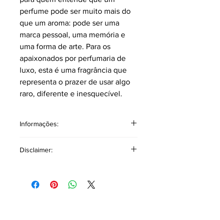
perfume pode ser muito mais do
que um aroma: pode ser uma
marca pessoal, uma memória e
uma forma de arte. Para os
apaixonados por perfumaria de
luxo, esta é uma fragrância que
representa o prazer de usar algo
raro, diferente e inesquecível.
Informações:
Classificação: Âmbar Floral
Disclaimer:
Pirâmide Olfativa
Notas topo: Rosa, Rosa Turca, Rosa
Búlgara, Rosa de Maio, Pimenta Rosa,
As referências a outros produtos ou
Especiarias, Aldeídos, Elemi, Frutas
marcas têm como único objetivo
Secas, Bergamota ,Açafrão, Café,
auxiliar na descrição olfativa,
Agarwood (Oud), Notas Frutadas,
oferecendo uma base comparativa
Laranja Doce, Laranja, Folhas Verdes,
para facilitar a identificação de