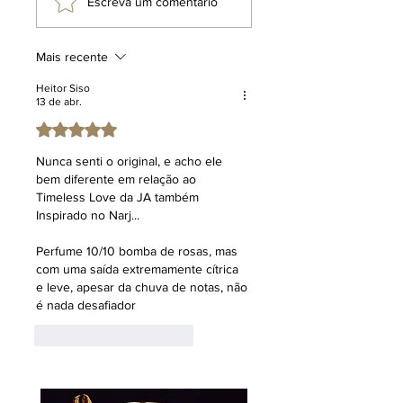
Escreva um comentário
mesma política de não afiliação, não
têm associação com os terceiros
mencionados, cuja menção tem fins
Mais recente
puramente informativos e
comparativos, voltados a facilitar o
Heitor Siso
13 de abr.
entendimento dos entusiastas de
perfumaria. O uso de expressões
Avaliado com 5 de 5 estrelas.
como "inspiração olfativa ou inspirado
Nunca senti o original, e acho ele 
em" não implica a oferta de um
bem diferente em relação ao 
produto idêntico ou a promessa de
Timeless Love da JA também 
resultados equivalentes aos de um
Inspirado no Narj...
item substituto. Tal terminologia
refere-se a uma direção criativa
Perfume 10/10 bomba de rosas, mas 
inspiradora, reafirmando que o
com uma saída extremamente cítrica 
produto em questão é uma criação
e leve, apesar da chuva de notas, não 
original e exclusiva da marca Klauk.
é nada desafiador 
Curtir
Responder