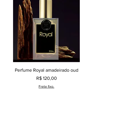
Perfume Royal amadeirado oud
Decant perfume Saphir,
Preço
R$ 120,00
Frete fixo.
Lançamentos perfumes
contratipos.