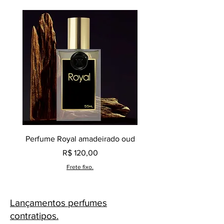
produto em questão é uma criação
original e exclusiva da marca Klauk.
Perfume Royal amadeirado oud
Decant perfume Saphir,
Preço
R$ 120,00
Frete fixo.
Lançamentos perfumes
contratipos.