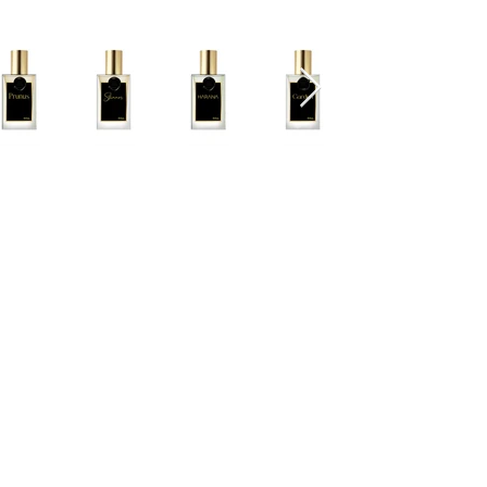
Cascavel - PR Fone: 45 32240575
Whatsapp:
45 991398123
Fone:
45 32240575
HORÁRIOS ATENDIMENTO:
Segunda a Sexta