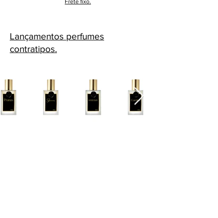
Frete fixo.
Lançamentos perfumes
contratipos.
Cascavel - PR Fone: 45 32240575
Whatsapp:
45 991398123