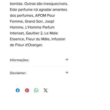
bonitas. Outras são inesquecíveis.
Este perfume irá agradar amantes
dos perfumes, APOM Pour
Femme, Grand Soir, Joop!
Homme, L'Homme Parfum
Intenset, Gaultier 2, Le Male
Essence, Fleur du Mâle, Infusion
de Fleur d'Oranger.
Informações:
Este perfume é classificado como
Disclaimer:
masculino, mas entendemos como
unissex por sua versatilidade do
As referências a outros produtos ou
dulçor e semelhança na versão
marcas têm como único objetivo
feminina deste perfume.
auxiliar na descrição olfativa,
Classificação: Floral ambarado.
oferecendo uma base comparativa
Pirâmide Olfativa
para facilitar a identificação de
Notas topo: Flor de laranjeira africana.
fragrâncias similares ou com