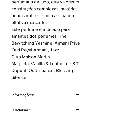
perfumaria de luxo, que valorizam
construções complexas, matérias-
primas nobres e uma assinatura
olfativa marcante.
Este perfume é indicado para
amantes dos perfumes: The
Bewitching Yasmine, Armani Privé
Oud Royal Armani, Jazz
Club Maison Martin
Margiela, Vanilla & Leather de S.T.
Dupont, Oud Ispahan, Blessing
Silence.
Informações:
Classificação: Âmbar Especiado.
Disclaimer:
Pirâmide Olfativa
Notas topo: Açafrão, Noz-moscada,
As referências a outros produtos ou
Canela, Baunilha, Flores Brancas,
marcas têm como único objetivo