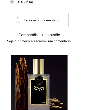
0.0 / 5 (0)
Instagram não há qualquer ligação
com as marcas, produtos, fabricantes
ou perfumistas citados, seguem a
mesma política de não afiliação, não
Escreva um comentário
têm associação com os terceiros
mencionados, cuja menção tem fins
puramente informativos e
Compartilhe sua opinião
comparativos, voltados a facilitar o
Seja o primeiro a escrever um comentário.
entendimento dos entusiastas de
perfumaria. O uso de expressões
como "inspiração olfativa ou inspirado
em" não implica a oferta de um
produto idêntico ou a promessa de
resultados equivalentes aos de um
item substituto. Tal terminologia
refere-se a uma direção criativa
inspiradora, reafirmando que o
produto em questão é uma criação
original e exclusiva da marca Klauk.