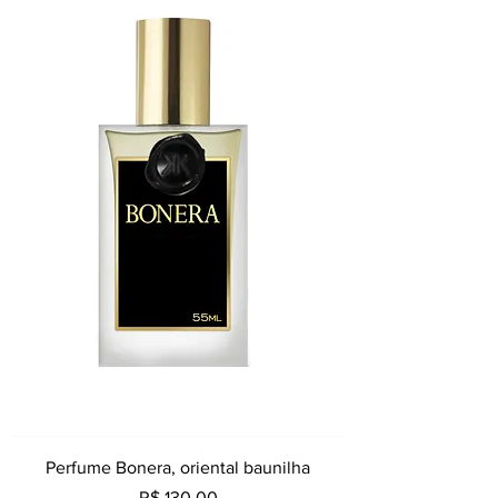
Perfume Bonera, oriental baunilha
Preço
R$ 130,00