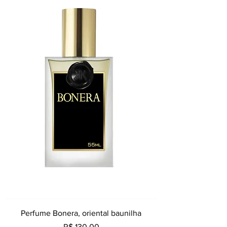
Perfume Bonera, oriental baunilha
Preço
R$ 130,00