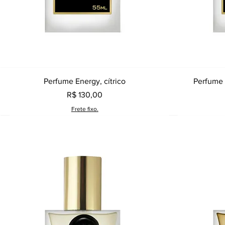
Visualização rápida
Perfume Energy, cítrico
Perfume 
Preço
R$ 130,00
Frete fixo.