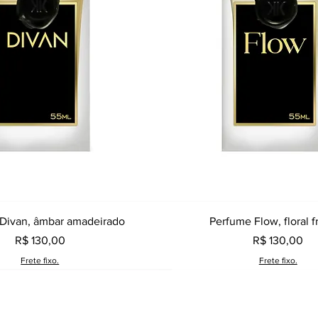
Visualização rápida
Visualização rápid
Divan, âmbar amadeirado
Perfume Flow, floral f
Preço
Preço
R$ 130,00
R$ 130,00
Frete fixo.
Frete fixo.