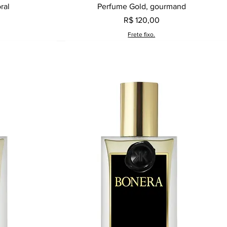
a
Visualização rápida
ral
Perfume Gold, gourmand
Preço
R$ 120,00
Frete fixo.