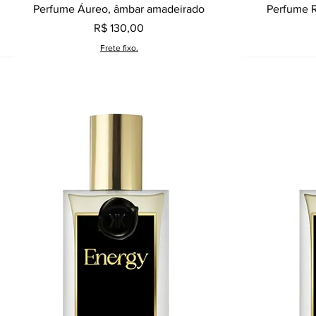
Visualização rápida
Perfume Áureo, âmbar amadeirado
Perfume R
Preço
R$ 130,00
Frete fixo.