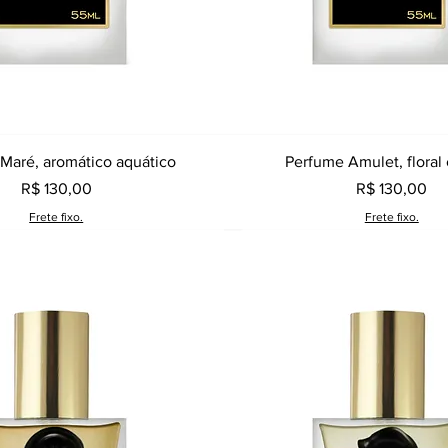
Visualização rápida
Visualização rápid
Maré, aromático aquático
Perfume Amulet, floral 
Preço
Preço
R$ 130,00
R$ 130,00
Frete fixo.
Frete fixo.