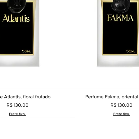
Visualização rápida
Visualização rápid
 Atlantis, floral frutado
Perfume Fakma, oriental
Preço
Preço
R$ 130,00
R$ 130,00
Frete fixo.
Frete fixo.