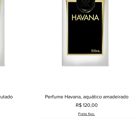
a
Visualização rápida
rutado
Perfume Havana, aquático amadeirado
Preço
R$ 120,00
Frete fixo.