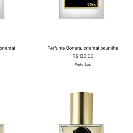
a
Visualização rápida
oriental
Perfume Bonera, oriental baunilha
Preço
R$ 130,00
Frete fixo.