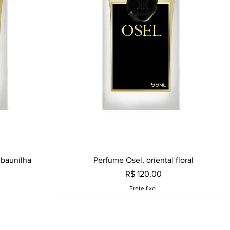
a
Visualização rápida
 baunilha
Perfume Osel, oriental floral
Preço
R$ 120,00
Frete fixo.