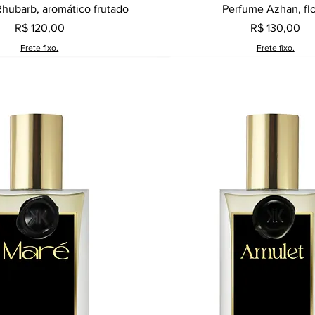
Visualização rápida
Visualização rápid
hubarb, aromático frutado
Perfume Azhan, flo
Preço
Preço
R$ 120,00
R$ 130,00
Frete fixo.
Frete fixo.