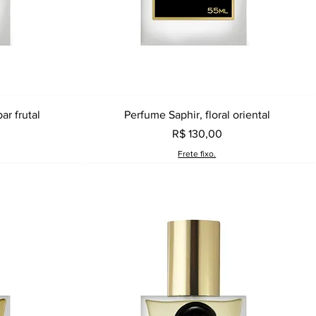
a
Visualização rápida
ar frutal
Perfume Saphir, floral oriental
Preço
R$ 130,00
Frete fixo.