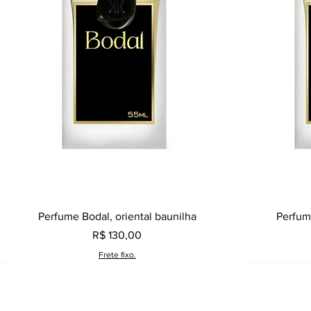
Visualização rápida
Perfume Bodal, oriental baunilha
Perfume
Preço
R$ 130,00
Frete fixo.