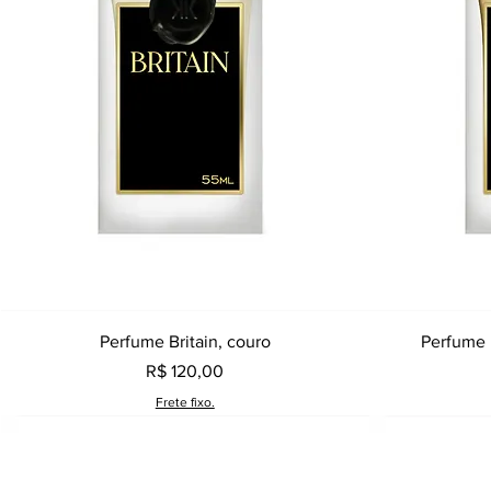
Visualização rápida
Perfume Britain, couro
Perfume 
Preço
R$ 120,00
Frete fixo.