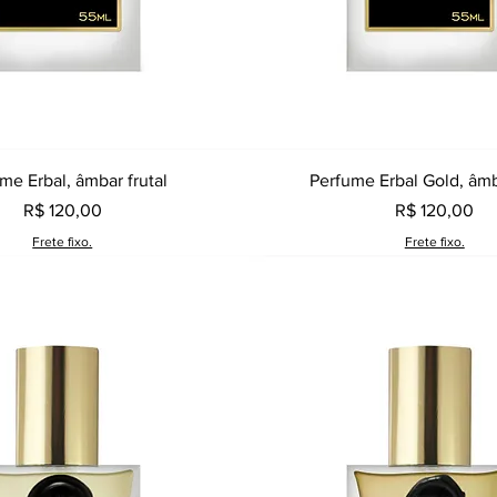
Visualização rápida
Visualização rápid
me Erbal, âmbar frutal
Perfume Erbal Gold, âmb
Preço
Preço
R$ 120,00
R$ 120,00
Frete fixo.
Frete fixo.