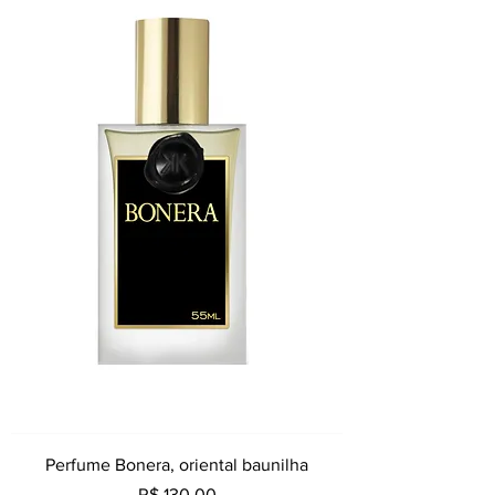
Perfume Bonera, oriental baunilha
Preço
R$ 130,00