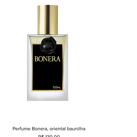
Perfume Bonera, oriental baunilha
Preço
R$ 130,00