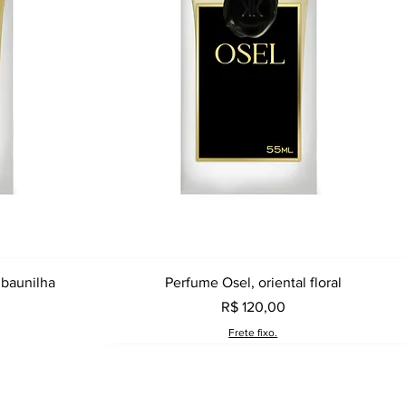
a
Visualização rápida
 baunilha
Perfume Osel, oriental floral
Preço
R$ 120,00
Frete fixo.