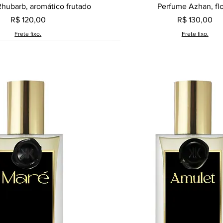
Visualização rápida
Visualização rápid
hubarb, aromático frutado
Perfume Azhan, flo
Preço
Preço
R$ 120,00
R$ 130,00
Frete fixo.
Frete fixo.