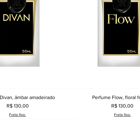
Visualização rápida
Visualização rápid
Divan, âmbar amadeirado
Perfume Flow, floral f
Preço
Preço
R$ 130,00
R$ 130,00
Frete fixo.
Frete fixo.