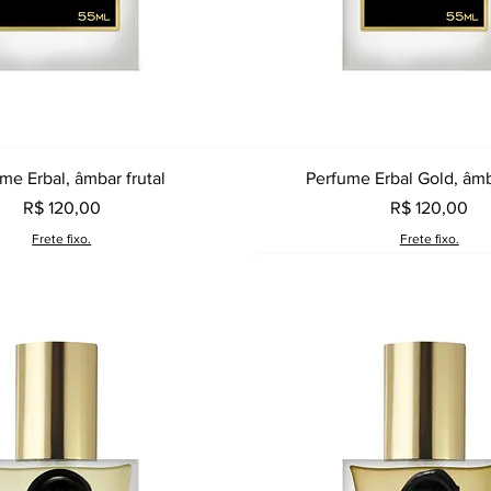
Visualização rápida
Visualização rápid
me Erbal, âmbar frutal
Perfume Erbal Gold, âmb
Preço
Preço
R$ 120,00
R$ 120,00
Frete fixo.
Frete fixo.