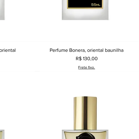
a
Visualização rápida
oriental
Perfume Bonera, oriental baunilha
Preço
R$ 130,00
Frete fixo.