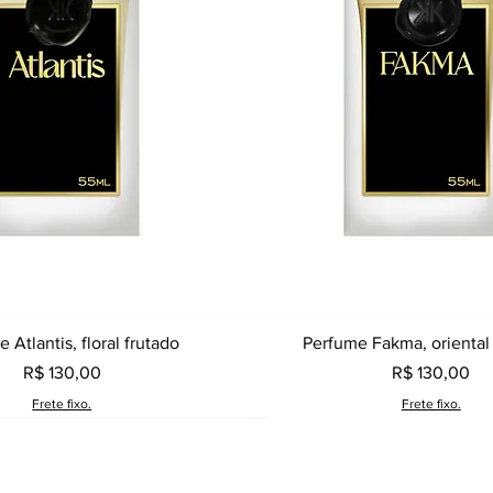
Visualização rápida
Visualização rápid
 Atlantis, floral frutado
Perfume Fakma, oriental
Preço
Preço
R$ 130,00
R$ 130,00
Frete fixo.
Frete fixo.