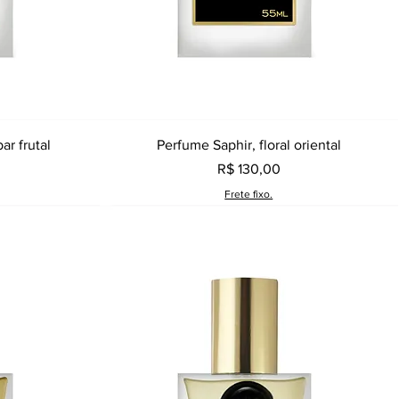
a
Visualização rápida
ar frutal
Perfume Saphir, floral oriental
Preço
R$ 130,00
Frete fixo.