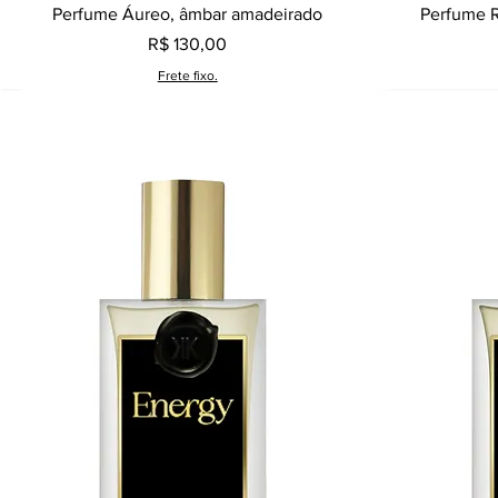
Visualização rápida
Perfume Áureo, âmbar amadeirado
Perfume R
Preço
R$ 130,00
Frete fixo.