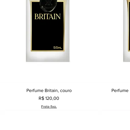
Visualização rápida
Perfume Britain, couro
Perfume 
Preço
R$ 120,00
Frete fixo.