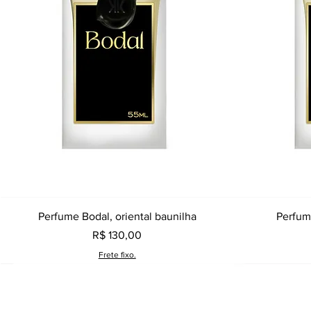
Visualização rápida
Perfume Bodal, oriental baunilha
Perfume
Preço
R$ 130,00
Frete fixo.