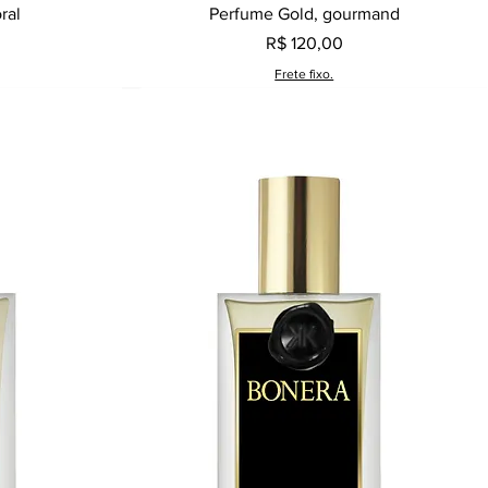
a
Visualização rápida
ral
Perfume Gold, gourmand
Preço
R$ 120,00
Frete fixo.