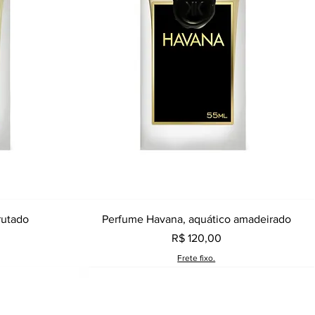
a
Visualização rápida
rutado
Perfume Havana, aquático amadeirado
Preço
R$ 120,00
Frete fixo.