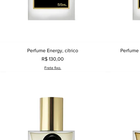
Visualização rápida
Perfume Energy, cítrico
Perfume 
Preço
R$ 130,00
Frete fixo.