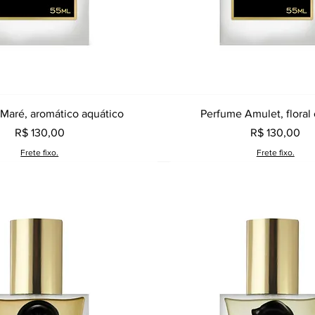
Visualização rápida
Visualização rápid
Maré, aromático aquático
Perfume Amulet, floral 
Preço
Preço
R$ 130,00
R$ 130,00
Frete fixo.
Frete fixo.