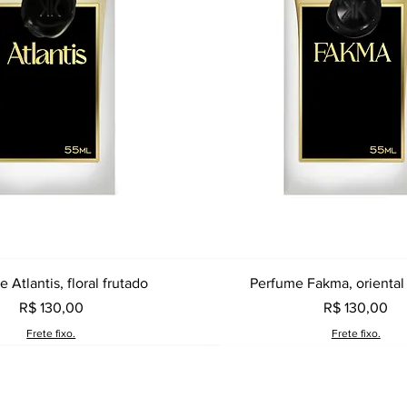
Visualização rápida
Visualização rápid
 Atlantis, floral frutado
Perfume Fakma, oriental
Preço
Preço
R$ 130,00
R$ 130,00
Frete fixo.
Frete fixo.