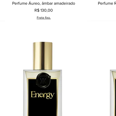
Visualização rápida
Perfume Áureo, âmbar amadeirado
Perfume R
Preço
R$ 130,00
Frete fixo.