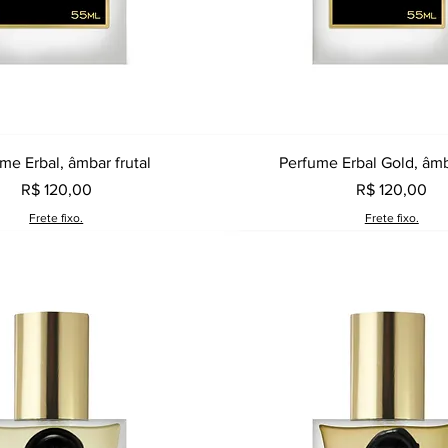
Visualização rápida
Visualização rápid
me Erbal, âmbar frutal
Perfume Erbal Gold, âmb
Preço
Preço
R$ 120,00
R$ 120,00
Frete fixo.
Frete fixo.