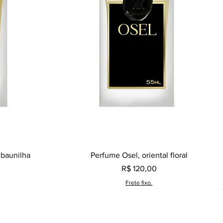
a
Visualização rápida
 baunilha
Perfume Osel, oriental floral
Preço
R$ 120,00
Frete fixo.