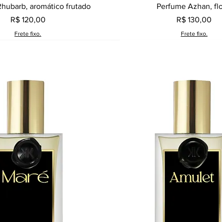
Visualização rápida
Visualização rápid
hubarb, aromático frutado
Perfume Azhan, flo
Preço
Preço
R$ 120,00
R$ 130,00
Frete fixo.
Frete fixo.