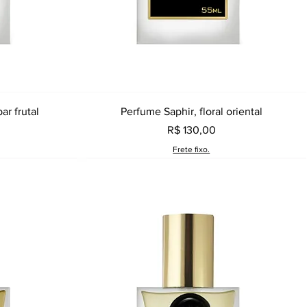
a
Visualização rápida
ar frutal
Perfume Saphir, floral oriental
Preço
R$ 130,00
Frete fixo.