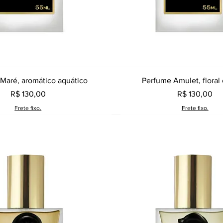
Visualização rápida
Visualização rápid
Maré, aromático aquático
Perfume Amulet, floral 
Preço
Preço
R$ 130,00
R$ 130,00
Frete fixo.
Frete fixo.