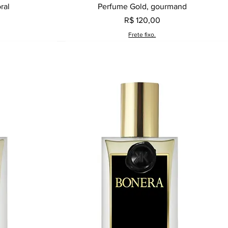
a
Visualização rápida
ral
Perfume Gold, gourmand
Preço
R$ 120,00
Frete fixo.