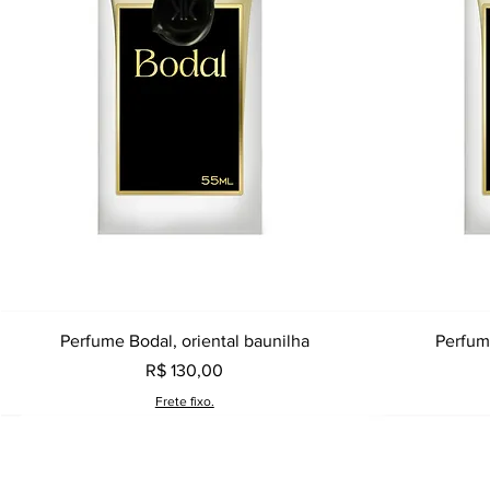
Visualização rápida
Perfume Bodal, oriental baunilha
Perfume
Preço
R$ 130,00
Frete fixo.