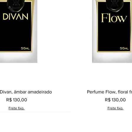
Visualização rápida
Visualização rápid
Divan, âmbar amadeirado
Perfume Flow, floral f
Preço
Preço
R$ 130,00
R$ 130,00
Frete fixo.
Frete fixo.