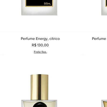
Visualização rápida
Perfume Energy, cítrico
Perfume 
Preço
R$ 130,00
Frete fixo.