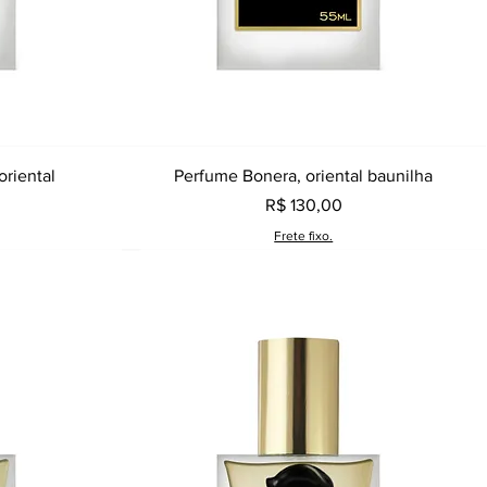
a
Visualização rápida
oriental
Perfume Bonera, oriental baunilha
Preço
R$ 130,00
Frete fixo.