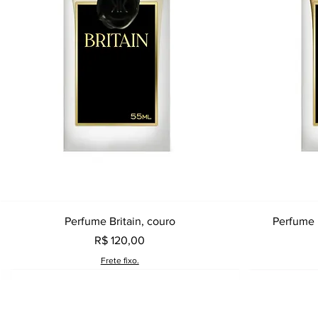
Visualização rápida
Perfume Britain, couro
Perfume 
Preço
R$ 120,00
Frete fixo.