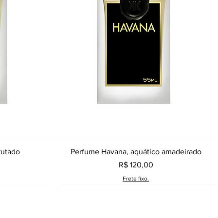
a
Visualização rápida
rutado
Perfume Havana, aquático amadeirado
Preço
R$ 120,00
Frete fixo.