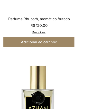
Perfume Rhubarb, aromático frutado
Preço
R$ 120,00
Frete fixo.
Adicionar ao carrinho