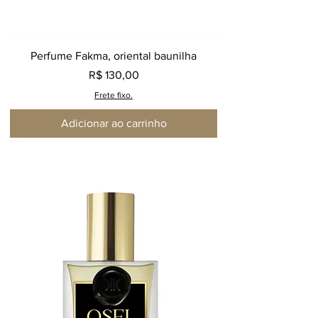
Perfume Fakma, oriental baunilha
Preço
R$ 130,00
Frete fixo.
Adicionar ao carrinho