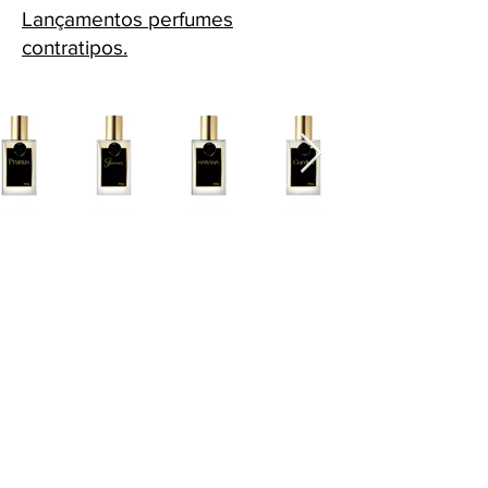
Lançamentos perfumes
contratipos.
Cascavel - PR Fone: 45 32240575
Whatsapp:
45 991398123
Fone:
45 32240575