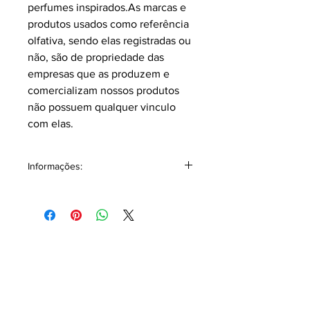
perfumes inspirados.As marcas e
produtos usados como referência
olfativa, sendo elas registradas ou
não, são de propriedade das
empresas que as produzem e
comercializam nossos produtos
não possuem qualquer vinculo
com elas.
Informações:
Classificação: Âmbar Amadeirado.
Notas topo: Frutas Secas, Rosa
Damascena, Morango, Maçã, Fruta
Cristalizada, Pêssego, Cardamomo,
Notas Especiadas, Café, Abacaxi,
Coco, Canela, Groselha Preta,
Cominho, Pimenta, Pimenta Rosa,
Bergamota, Laranja Doce.
Notas corpo: Agarwood (Oud), Rosa,