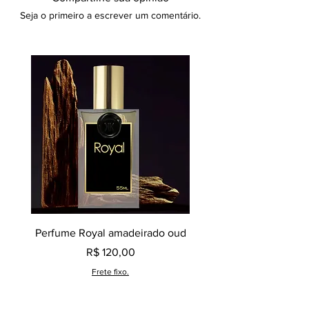
Seja o primeiro a escrever um comentário.
Perfume Royal amadeirado oud
Decant perfume Saphir,
Preço
R$ 120,00
Frete fixo.