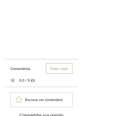
Sândalo, Cedro, Açafrão, Amyris,
Nagarmota, Jasmim, Íris, Violeta,
Coentro, Lírio-do-Vale.
Notas fundo: Fumaça, Incenso,
Baunilha, Ládano, Âmbar Cinzento,
Almíscar Branco, Couro, Sândalo,
Madeira Guaiac, Bálsamo do Peru,
Âmbar, Patchouli, Civeta, Bálsamo-de-
Tolu, Vetiver, MusgoMusgo de
Carvalho.
Comentários
Fazer login
0.0 / 5 (0)
Escreva um comentário
Compartilhe sua opinião