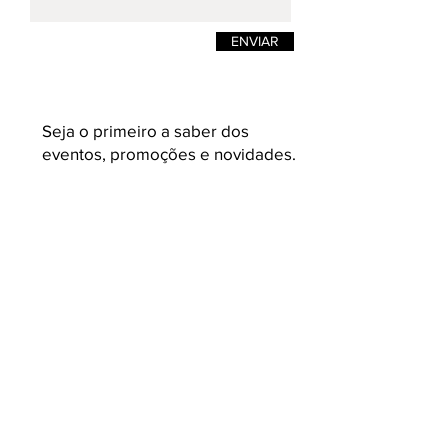
ENVIAR
Seja o primeiro a saber dos
eventos, promoções e novidades.
Enviar
K L A U K
Loja on-line de moda masculina e
feminina. Camisetas masculinas de estilos
e design pensadas para quem busca
roupas masculinas com conceito,
acabamento e malhas variadas e com