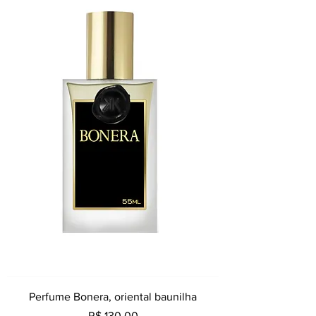
Perfume Bonera, oriental baunilha
Preço
R$ 130,00