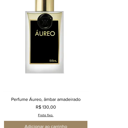
Perfume Áureo, âmbar amadeirado
Preço
R$ 130,00
Frete fixo.
Adicionar ao carrinho