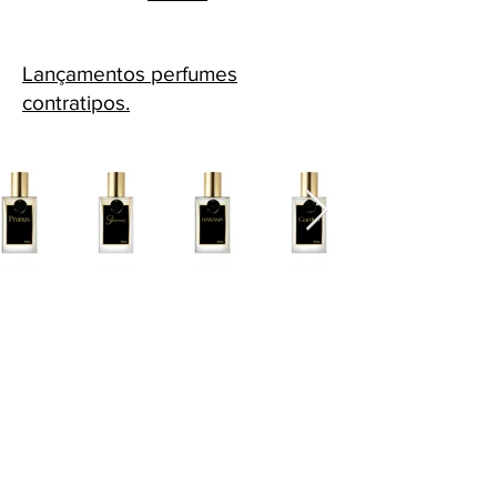
Lançamentos perfumes
contratipos.
Cascavel - PR Fone: 45 32240575
Whatsapp:
45 991398123