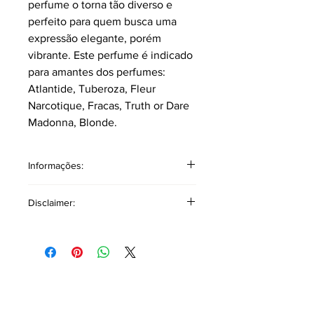
perfume o torna tão diverso e
perfeito para quem busca uma
expressão elegante, porém
vibrante. Este perfume é indicado
para amantes dos perfumes:
Atlantide, Tuberoza, Fleur
Narcotique, Fracas, Truth or Dare
Madonna, Blonde.
Informações:
Classificação: Âmbar Floral.
Disclaimer:
Pirâmide Olfativa
Notas topo: Tuberosa, Heliotrópio,
Disclaimer Copyright: As referências a
Noz-moscada, Cardamomo.
outros produtos ou marcas têm como
Notas corpo: Tuberosa, Mel, Narciso,
único objetivo auxiliar na descrição
Jasmim Indiano, Íris da Toscana.
olfativa, oferecendo uma base
Notas fundo: Tuberosa, Absoluto de
comparativa para facilitar a
Baunilha, Âmbar Cinzento, Açoro,
identificação de fragrâncias similares
Tabaco, Madeira Ébano, Agarwood