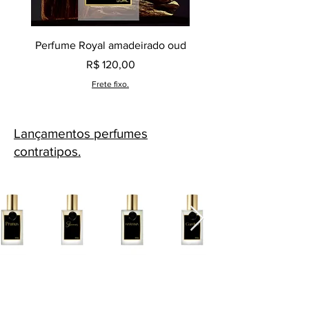
Perfume Royal amadeirado oud
Decant perfume Saphir,
Preço
R$ 120,00
Frete fixo.
Lançamentos perfumes
contratipos.