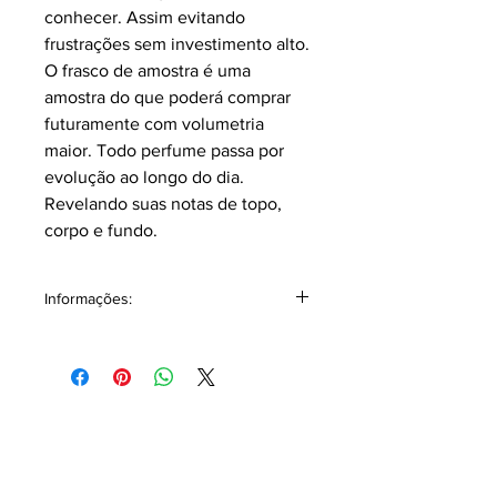
conhecer. Assim evitando
frustrações sem investimento alto.
O frasco de amostra é uma
amostra do que poderá comprar
futuramente com volumetria
maior. Todo perfume passa por
evolução ao longo do dia.
Revelando suas notas de topo,
corpo e fundo.
Informações:
Classificação: Âmbar floral.
Pirâmide Olfativa
Notas topo:
Bergamota, Mandarina.
Notas corpo: Lírio, Ylang Ylang, Água
do Mar, Néroli.
Notas fundo:
Absoluto de Baunilha,
Almíscar Branco, Vetiver