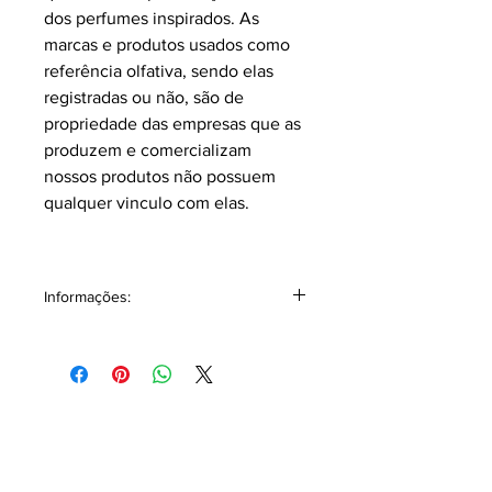
dos perfumes inspirados.
As
marcas e produtos usados como
referência olfativa, sendo elas
registradas ou não, são de
propriedade das empresas que as
produzem e comercializam
nossos produtos não possuem
qualquer vinculo com elas.
Informações:
Volumetria: Contém 15 ml.
Classificação: Chipre.
Pirâmide Olfativa
Notas topo: Abacaxi, Toranja,
Bergamota.
Notas corpo: Cedro, Patchouli, Oriza,
Jasmim.