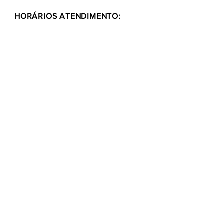
HORÁRIOS ATENDIMENTO:
Segunda a Sexta
9:00 - 12:00 / 13:30 - 17:00
Quem somos
Como comprar
Formas de pagamentos
Fale conosco