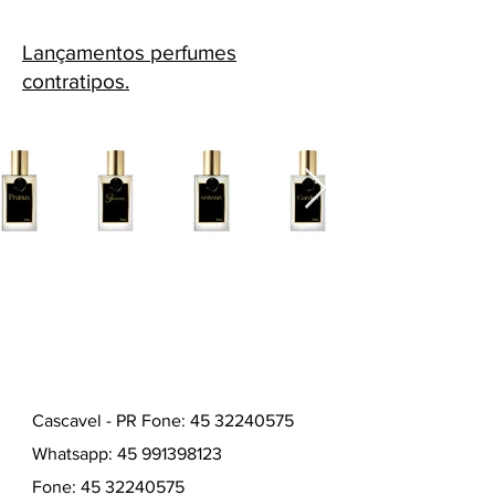
que confere o cheiro rugoso muito
bem potencializado pelo aroma
Lançamentos perfumes
esfumaçado de musgo de carvalho,
contratipos.
cuja presença pode ser sentida já na
abertura do perfume. Além destes
dois, está presente também o jasmim
com discreta nota floral branco. Nesta
fase já se iniciou uma discreta
transição baixando lentamente as
notas mais cítricas, torna-se menos
frutado e mais seco.
A composição como um todo cria um
conjunto de notas muito
graciosas com um caráter
inegavelmente de perfume para verão.
As fases subsequentes seguem
suavemente umas às outras.
Cascavel - PR Fone: 45 32240575
Whatsapp:
45 991398123
Fone:
45 32240575