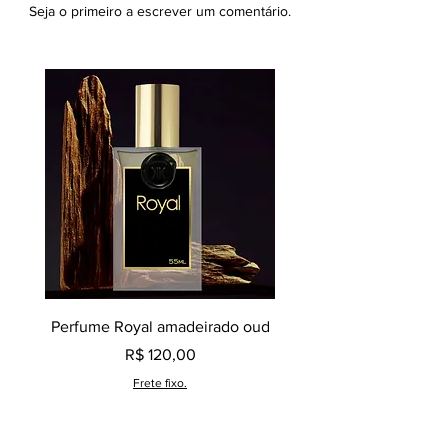
A Rosa começa a ficar mais forte a
Seja o primeiro a escrever um comentário.
ponto de quase assumir o
protagonismo do perfume.
Beirando o fundo deste perfume já
entra em cena o patchouli, apenas um
toque terroso ao perfume.
Perfume Royal amadeirado oud
Decant perfume Saphir,
Preço
R$ 120,00
Frete fixo.