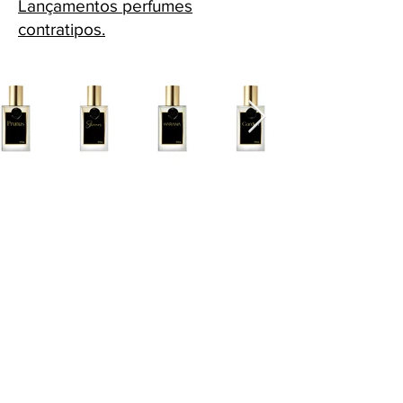
Lançamentos perfumes
contratipos.
Cascavel - PR Fone: 45 32240575
Whatsapp:
45 991398123
Fone:
45 32240575
HORÁRIOS ATENDIMENTO: