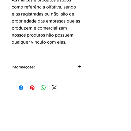
como referência olfativa, sendo
elas registradas ou não, são de
propriedade das empresas que as
produzem e comercializam
nossos produtos não possuem
qualquer vinculo com elas.
Informações:
Classificação: Âmbar Floral.
Pirâmide Olfativa
Notas topo:
Ládano.
Notas corpo:
Rosa, Patchouli, Açafrão.
Notas fundo:
Agarwood (Oud),
Sândalo, Cedro.
Na primeira baforada vai diretamente
ao Oud forte e impactante onde reina
absolutamente e de forma mais doce