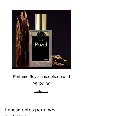
Perfume Royal amadeirado oud
Decant perfume Saphir,
Preço
R$ 120,00
Frete fixo.
Lançamentos perfumes