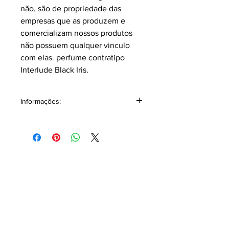
não, são de propriedade das
empresas que as produzem e
comercializam nossos produtos
não possuem qualquer vinculo
com elas.
perfume contratipo
Interlude Black Iris.
Informações:
Volumetria: Contém 15 ml.
Classificação: Âmbar amadeirado.
Pirâmide Olfativa
Notas topo: Folha de Violeta, Alecrim,
Bergamota.
Notas corpo: Lírio Florentino, Olíbano,
Mirra, Âmbar, Baunilha, Ládano.
Notas fundo:
Couro, Agarwood (Oud),
Sândalo, Patchouli, Cedro.
Sinestesia, "percepção de vários
sentidos"