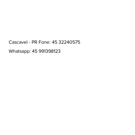
Cascavel - PR Fone: 45 32240575
Whatsapp:
45 991398123
Fone:
45 32240575
HORÁRIOS ATENDIMENTO:
Segunda a Sexta
9:00 - 12:00 / 13:30 - 17:00
Quem somos
Como comprar
Formas de pagamentos
Fale conosco