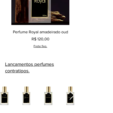
Perfume Royal amadeirado oud
Decant perfume Saphir,
Preço
R$ 120,00
Frete fixo.
Lançamentos perfumes
contratipos.