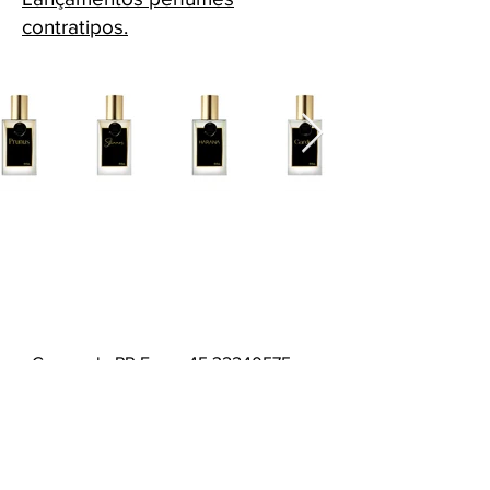
contratipos.
Cascavel - PR Fone: 45 32240575
Whatsapp:
45 991398123
Fone:
45 32240575
HORÁRIOS ATENDIMENTO: