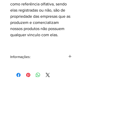
como referência olfativa, sendo
elas registradas ou não, são de
propriedade das empresas que as
produzem e comercializam
nossos produtos não possuem
qualquer vinculo com elas.
Informações:
Classificação: Aromático frutado.
Pirâmide Olfativa
Notas topo: Cardamono, maçã,
bergamota.
Notas corpo: Maçã, notas verdes,
conhaque, rum, abacaxi, baunilha,
musgo.
Notas fundo: Ambroxan, mogno,
cedro.
Este perfume tem na sua saída notas