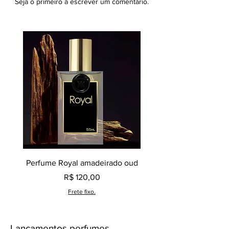
Seja o primeiro a escrever um comentário.
Perfume Royal amadeirado oud
Decant perfume Saphir,
Preço
R$ 120,00
Frete fixo.
Lançamentos perfumes