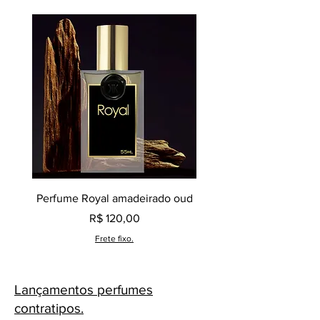
Perfume Royal amadeirado oud
Decant perfume Saphir,
Preço
R$ 120,00
Frete fixo.
Lançamentos perfumes
contratipos.