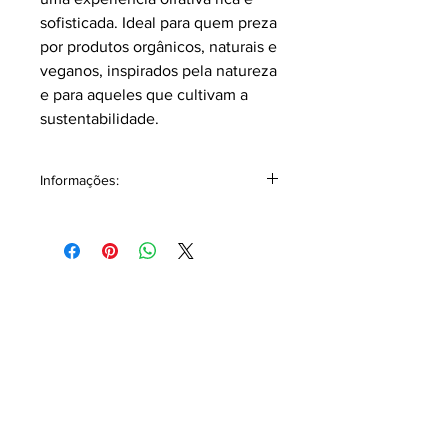
sofisticada. Ideal para quem preza 
por produtos orgânicos, naturais e 
veganos, inspirados pela natureza 
e para aqueles que cultivam a 
sustentabilidade.
Informações:
Classificação: Cítrico amadeirado.
Principais notas e acordes.
Saída: Cítricos, Mandarina, Lúcia-
lima, Néroli.
Corpo: Ylang Ylang, Toranja.
Fundo: Vetiver, Cedro, Âmbar.
Composição: Álcohol Denat, Aqua,
Benzyl Alcohol, Hydroxycitronellal,
Citrus Sinensis oil, Farnesol,
Citronellol, Citral, DL-Limonene/(Álcool
desnaturalizado, Água, Álcool