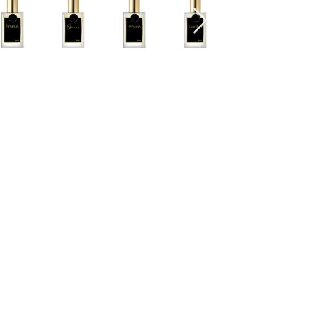
Cascavel - PR Fone: 45 32240575
Whatsapp:
45 991398123
Fone:
45 32240575
HORÁRIOS ATENDIMENTO:
Segunda a Sexta
9:00 - 12:00 / 13:30 - 17:00
Quem somos