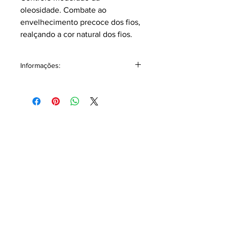
oleosidade. Combate ao
envelhecimento precoce dos fios,
realçando a cor natural dos fios.
Informações:
Frasco 100% reciclável. Contém 250
ml.
Formulado com óleos e ésteres
vegetais, polímeros de fontes
vegetais. Veja a composição completa:
Composição: AQUA; SODIUM
LAURETH SULFATE; DECYL
GLUCOSIDE; COCAMIDE DEA;
GLYCOL DIESTEARATE; ROSMARINUS
OFFICINALIS EXTRACT;
POLYQUATERNIUM-7;
COCAMIDOPROPYL BETAINE;
BERTHOLLETIA EXCELSA SEED OIL;
SODIUM PCA; HYDROXYPROPYL