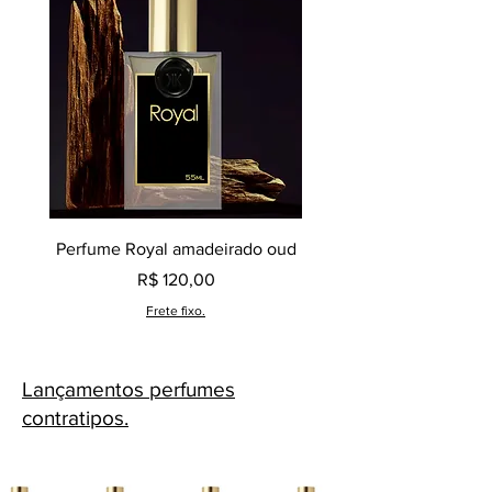
Perfume Royal amadeirado oud
Decant perfume Saphir,
Preço
R$ 120,00
Frete fixo.
Lançamentos perfumes
contratipos.