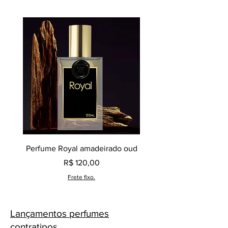
Perfume Royal amadeirado oud
Decant perfume Saphir,
Preço
R$ 120,00
Frete fixo.
Lançamentos perfumes
contratipos.