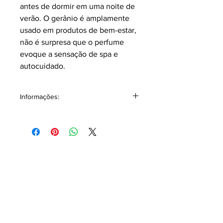
antes de dormir em uma noite de
verão.
O gerânio é amplamente
usado em produtos de bem-estar,
não é surpresa que o perfume
evoque a sensação de spa e
autocuidado
.
Informações:
Classificação: Cítrico.
Principais notas.
Saída: Petitgrain, Gerânio, Limão
Corpo: Lavanda, Flor de
Laranjeira, Jasmim.
Fundo: Musgo, Almíscar, Sândalo,
Cipreste.
Composição: Álcohol Denat, Aqua,
Benzyl Alcohol, Geraniol, Coumarin,
Pelargonium Graveolens Oil,
Citronellol, Alpha-Isomethyl Ionone,