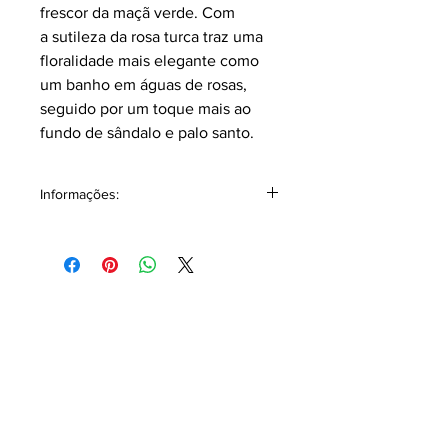
frescor da maçã verde. Com
a sutileza da rosa turca traz uma
floralidade mais elegante como
um banho em águas de rosas,
seguido por um toque mais ao
fundo de sândalo e palo santo.
Informações:
Classificação: Cítrico Aromático.
Principais notas e acordes.
Saída: Limão Siciliano,
Bergamota, Maçã Verde, Gerânio.
Corpo: Rosa Turca,
Alecrim, Lavanda, Manjericão
Fundo: Palo Santo, Sândalo, Patchouli.
Composição: Álcohol Denat, Aqua,
Benzyl Alcohol, Lavandula Angustifólia
Oil, Ocimum basilicum leaf Oil,
Geraniol, Coumarin, Pelargonium