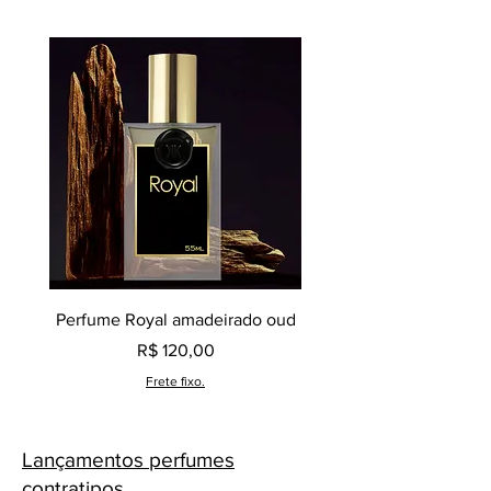
Perfume Royal amadeirado oud
Decant perfume Saphir,
Preço
R$ 120,00
Frete fixo.
Lançamentos perfumes
contratipos.