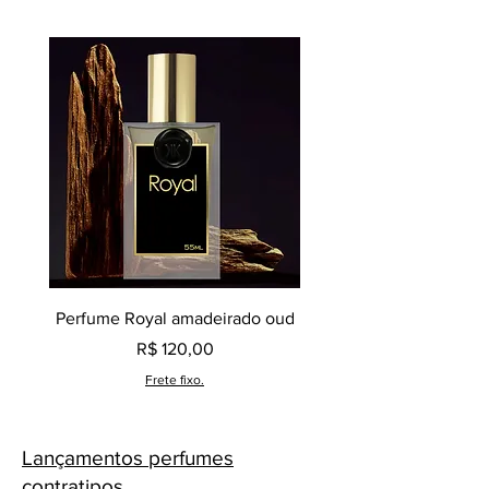
Perfume Royal amadeirado oud
Decant perfume Saphir,
Preço
R$ 120,00
Frete fixo.
Lançamentos perfumes
contratipos.