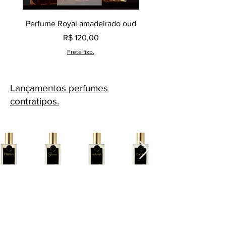
Perfume Royal amadeirado oud
Decant perfume Saphir,
Preço
R$ 120,00
Frete fixo.
Lançamentos perfumes
contratipos.