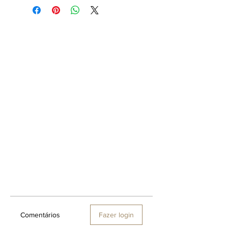
borrifador.
Classificação: Couro
Pirâmide Olfativa
Notas topo:
Pimenta Rosa, Néroli,
Limão.
Notas corpo: Rum, Óleo de Vetiver
Java, Sálvia Esclaréia.
Notas fundo:
Folha de Tabaco,
Fava de Baunilha, Estoraque.
Comentários
Fazer login