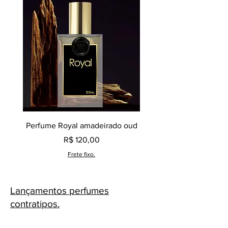
Perfume Royal amadeirado oud
Decant perfume Saphir,
Preço
R$ 120,00
Frete fixo.
Lançamentos perfumes
contratipos.