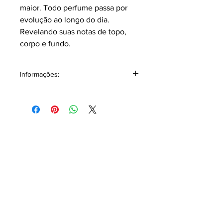
maior. Todo perfume passa por
evolução ao longo do dia.
Revelando suas notas de topo,
corpo e fundo.
Informações:
Classificação: Ambar floral.
Pirâmide Olfativa
Notas topo: Bergamota.
Notas corpo: Ylang ylang, rosa, neroli,
jasmim, heliotrópio, gerânio, pêssego.
Notas fundo: Almíscar, âmbar gris.,
patchouli, lírio Florentino.sândalo.