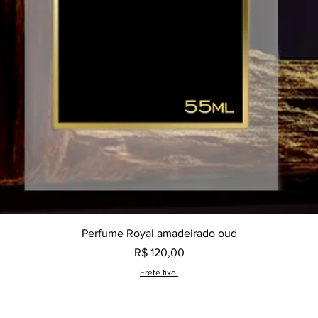
Visualização rápida
Perfume Royal amadeirado oud
Preço
R$ 120,00
Frete fixo.