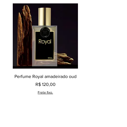
Perfume Royal amadeirado oud
Decant perfume Saphir,
Preço
R$ 120,00
Frete fixo.