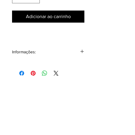
Adicionar ao carrinho
Informações:
Poncho masculino estampado em
tecido leve, pode ser usado também
no verão.
Medidas:
Barra frente até barra costas - 180 cm
Barra punho direito até punho
esquerdo - 126 cm
Composição 73% poliéster 27%
viscose.