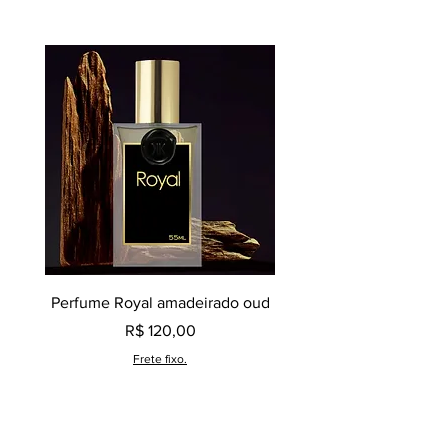
Perfume Royal amadeirado oud
Decant perfume Saphir,
Preço
R$ 120,00
Frete fixo.