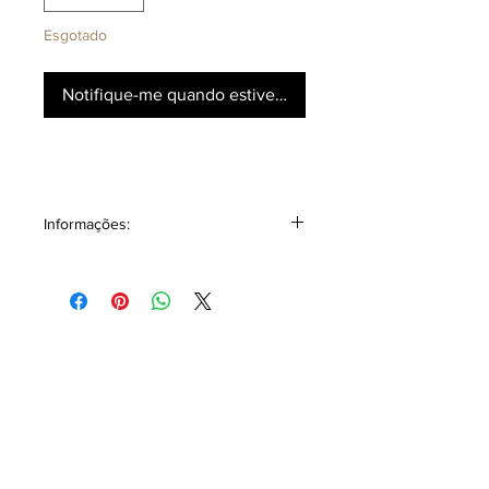
Esgotado
Notifique-me quando estiver disponível
Informações:
Poncho masculino estampado em
tecido leve, pode ser usado também
no verão.
Medidas:
Barra frente até barra costas - 180 cm
Barra punho direito até punho
esquerdo - 126 cm
Composição 73% poliéster 27%
viscose.