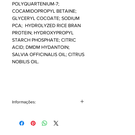
POLYQUARTENIUM-7;
COCAMIDOPROPYL BETAINE;
GLYCERYL COCOATE; SODIUM
PCA; HYDROLYZED RICE BRAN
PROTEIN; HYDROXYPROPYL
STARCH PHOSPHATE; CITRIC
ACID; DMDM HYDANTOIN;
SALVIA OFFICINALIS OIL; CITRUS
NOBILIS OIL.
Informações:
Shampo Contém 250 ml. Frasco 100%
reciclável.
Cosmético livre de: Silicones, Óleo
mineral, Surfactantes, Parabenos,