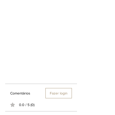
Corantes, Fragrâncias Sintéticas,
Ftatos, Petrolatos, BHT. Não contém
ingredientes de origem animal.
Cosmético vegano, não testado em
animais.
Como Usar:
Aplicar nos cabelos molhados.
Massagear suavemente o couro
cabeludo, deixar agir por 1 ou 2
minutos.
Enxaguar.
Comentários
Fazer login
0.0 / 5 (0)