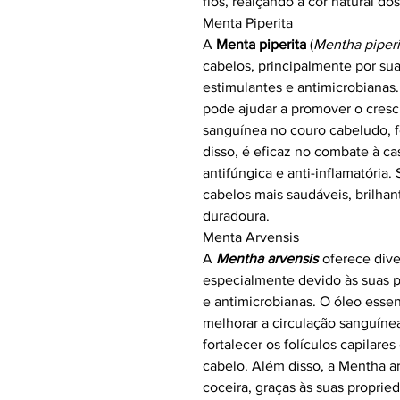
fios, realçando a cor natural dos
Menta Piperita
A
Menta piperita
(
Mentha piperi
cabelos, principalmente por sua
estimulantes e antimicrobianas.
pode ajudar a promover o cresc
sanguínea no couro cabeludo, fo
disso, é eficaz no combate à ca
antifúngica e anti-inflamatória
cabelos mais saudáveis, brilha
duradoura.
Menta Arvensis
A
Mentha arvensis
oferece dive
especialmente devido às suas p
e antimicrobianas. O óleo essen
melhorar a circulação sanguíne
fortalecer os folículos capilar
cabelo. Além disso, a Mentha a
coceira, graças às suas propried