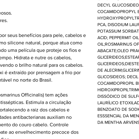
DECYL GLUCOSIDEO
COCAMIDOPROPYL B
eosos.
HYDROXYPROPYLTRI
res.
PCA, DISODIUM LAU
POTASSIUM SORBATE
or seus benefícios para pele, cabelos e
ACID; PEPPERMIT OI
o silicone natural, porque atua como
OIL;ROSMARINUS OFF
ndo uma película que proteje os fios e
ABACATE;OLEO PRA
GLICERIDEOS;ESTEA
empo. Hidrata e nutre os cabelos,
GLICERIDEOS;DIEST
endo o brilho natural para os cabelos.
DE ALECRIM;GLICERI
xi é extraído por prensagem a frio por
GLICOSIDEOS; DECIL
tável no norte do Brasil.
COCAMIDOPROPIL B
HIDROXIPROPILTRIM
smarinus Officinalis) tem ações
DISSÓDICO DE SUL
ntissépticas. Estimula a circulação
LAURÍLICO ETOXILA
BENZOATO DE SODI
ortalecendo a raiz dos cabelos e
ESSSENCIAL DA MEN
dades antibacterianas auxiliam no
DA MENTHA ARVENSI
ento do couro cabelo. Controle
ate ao envelhecimento precoce dos