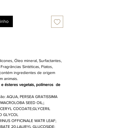
rinho
licones, Óleo mineral, Surfactantes,
Fragrâncias Sintéticas, Ftatos,
 contém ingredientes de origem
m animais.
e ésteres vegetais, polímeros de
ão: AQUA, PERSEA GRATISSIMA
 MACROLOBA SEED OIL;;
YCERYL COCOATE;GLYCERIL
O GLYCOL
INUS OFFICINALE WATR LEAF;
BATE 20,LAURYL GLUCOSIDE;