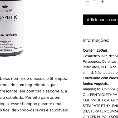
Adicionar ao car
Informações:
Contém 250ml.
Cosmético livre de: Si
Parabenos, Corantes, 
Petrolatos, BHT. Não
animal. Não testado e
Formulado com óleos 
abelos normais e oleosos, o Shampoo
fontes vegetais.
 Formulado com ingredientes que
omposição:
Composiç
rescante, ele controla a seborreia, a
OIL; PENTACLETHRA
ouro cabeludo. Perfeito para quem
COCAMIDE DEA; GL
ologia, esse shampoo garante uma
STEARATE;ETHYLEN
 fios, deixando-os leves e saudáveis.
DIESTERATE;ROSMAR
GLYCERIN; POLYSOR