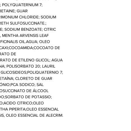
; POLYQUATERNIUM 7;
ETAINE; GUAR
MONIUM CHLORIDE; SODIUM
RETH SULFOSUCCINATE.;
; SODIUM BENZOATE; CITRIC
L, MENTHA ARVENSIS LEAF
ICINALIS OIL.AGUA; OLEO
CAXI;COCOAMIDA;COCOATO DE
RATO DE
ERATO DE ETILENO GLICOL; AGUA
NA; POLISORBATO 20; LAURIL
 GLICOSIDEOS;POLIQUATERNIO 7;
ETAÍNA; CLORETO DE GUAR
ÓNIO;PCA SODICO; SAL
FOSUCCINATO DE ÁLCOOL
DO;SORBATO DE POTASSIO;
O;ACIDO CITRICO;OLEO
THA PIPERITA;OLEO ESSENCIAL
S, OLEO ESSENCIAL DE ALECRIM.