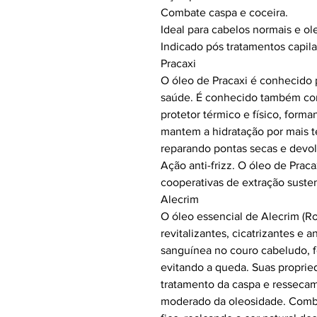
Combate caspa e coceira.
Ideal para cabelos normais e ol
Indicado pós tratamentos capila
Pracaxi
O óleo de Pracaxi é conhecido p
saúde. É conhecido também com
protetor térmico e físico, forma
mantem a hidratação por mais t
reparando pontas secas e devolv
Ação anti-frizz. O óleo de Praca
cooperativas de extração susten
Alecrim
O óleo essencial de Alecrim (Ro
revitalizantes, cicatrizantes e a
sanguínea no couro cabeludo, f
evitando a queda. Suas proprie
tratamento da caspa e ressecam
moderado da oleosidade. Comb