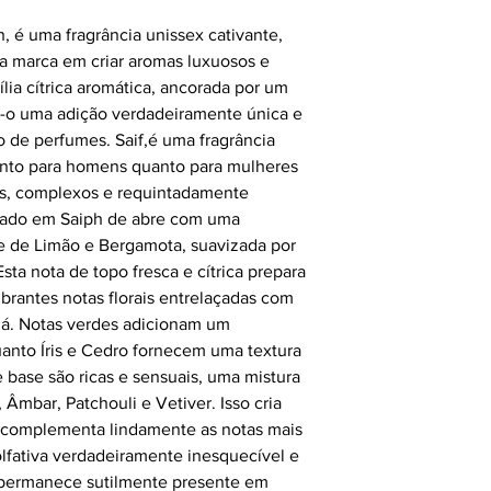
h, é uma fragrância unissex cativante,
 marca em criar aromas luxuosos e
ília cítrica aromática, ancorada por um
a-o uma adição verdadeiramente única e
o de perfumes. Saif,é uma fragrância
a tanto para homens quanto para mulheres
s, complexos e requintadamente
irado em Saiph de abre com uma
te de Limão e Bergamota, suavizada por
sta nota de topo fresca e cítrica prepara
brantes notas florais entrelaçadas com
já. Notas verdes adicionam um
uanto Íris e Cedro fornecem uma textura
 base são ricas e sensuais, uma mistura
 Âmbar, Patchouli e Vetiver. Isso cria
 complementa lindamente as notas mais
olfativa verdadeiramente inesquecível e
 permanece sutilmente presente em