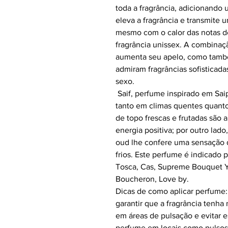
toda a fragrância, adicionando 
eleva a fragrância e transmite 
mesmo com o calor das notas de 
fragrância unissex. A combinaç
aumenta seu apelo, como tamb
admiram fragrâncias sofisticad
sexo.
Saif, perfume inspirado em
Sai
tanto em climas quentes quanto 
de topo frescas e frutadas são 
energia positiva; por outro lad
oud lhe confere uma sensação 
frios.
Este perfume é indicado 
Tosca, Cas, Supreme Bouquet YL
Boucheron, Love by.
Dicas de como aplicar perfume
garantir que a fragrância tenha
em áreas de pulsação e evitar e
perfume em locais como pulsos,