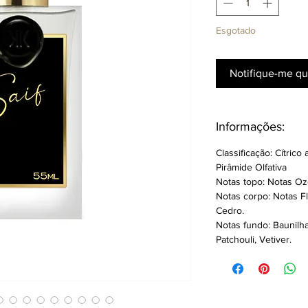
Esgotado
Notifique-me qu
Informações:
Classificação: Cítrico
Pirâmide Olfativa
Notas topo:
Notas Oz
Notas corpo:
Notas Fl
Cedro.
Notas fundo:
Baunilha
Patchouli, Vetiver.