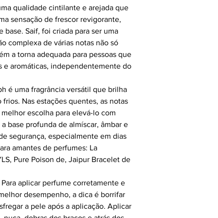
uma qualidade cintilante e arejada que
uma sensação de frescor revigorante,
base. Saif, foi criada para ser uma
ão complexa de várias notas não só
ém a torna adequada para pessoas que
as e aromáticas, independentemente do
ph é uma fragrância versátil que brilha
frios. Nas estações quentes, as notas
a melhor escolha para elevá-lo com
o, a base profunda de almíscar, âmbar e
de segurança, especialmente em dias
para amantes de perfumes: La
S, Pure Poison de, Jaipur Bracelet de
:
Para aplicar perfume corretamente e
 melhor desempenho, a dica é borrifar
sfregar a pele após a aplicação. Aplicar
 nuca, dobras dos braços e atrás dos