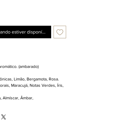
ando estiver disponível
 aromático. (ambarado)
ônicas, Limão, Bergamota, Rosa.
orais, Maracujá, Notas Verdes, Íris,
, Almíscar, Âmbar,