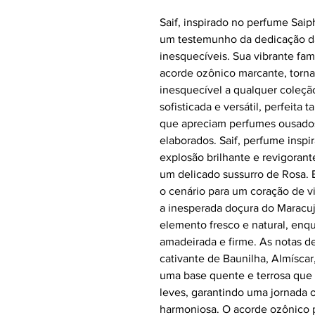
Saif, inspirado no perfume Saip
um testemunho da dedicação da
inesquecíveis. Sua vibrante fam
acorde ozônico marcante, torn
inesquecível a qualquer coleçã
sofisticada e versátil, perfeit
que apreciam perfumes ousado
elaborados. Saif, perfume insp
explosão brilhante e revigoran
um delicado sussurro de Rosa. E
o cenário para um coração de vi
a inesperada doçura do Maracu
elemento fresco e natural, enq
amadeirada e firme. As notas de
cativante de Baunilha, Almíscar,
uma base quente e terrosa que
leves, garantindo uma jornada 
harmoniosa. O acorde ozônico