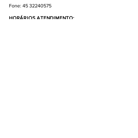
Fone:
45 32240575
HORÁRIOS ATENDIMENTO:
Segunda a Sexta
9:00 - 12:00 / 13:30 - 17:00
Quem somos
Como comprar
Formas de pagamentos
Fale conosco