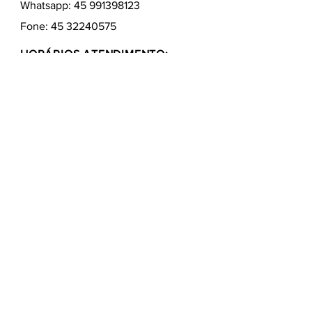
Whatsapp:
45 991398123
Fone:
45 32240575
HORÁRIOS ATENDIMENTO:
Segunda a Sexta
9:00 - 12:00 / 13:30 - 17:00
Quem somos
Como comprar
Formas de pagamentos
Fale conosco