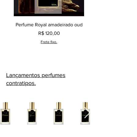
Perfume Royal amadeirado oud
Decant perfume Saphir,
Preço
R$ 120,00
Frete fixo.
Lançamentos perfumes
contratipos.