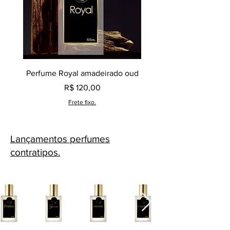
Perfume Royal amadeirado oud
Decant perfume Saphir,
Preço
R$ 120,00
Frete fixo.
Lançamentos perfumes
contratipos.