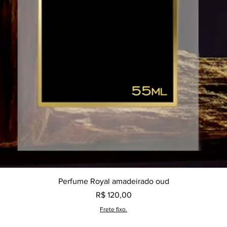
Visualização rápida
Perfume Royal amadeirado oud
Preço
R$ 120,00
Frete fixo.